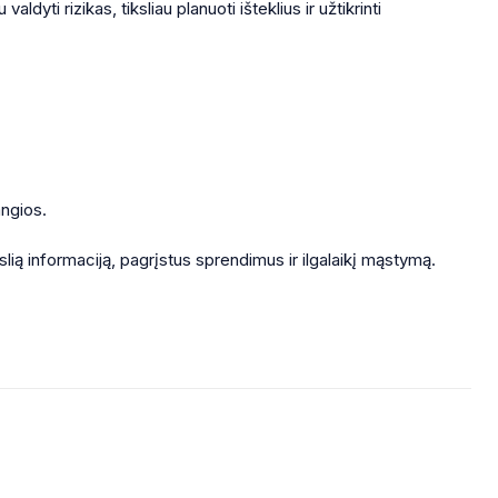
yti rizikas, tiksliau planuoti išteklius ir užtikrinti
angios.
kslią informaciją, pagrįstus sprendimus ir ilgalaikį mąstymą.