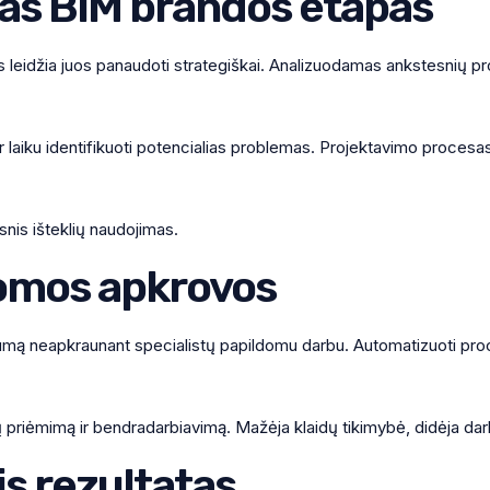
itas BIM brandos etapas
s leidžia juos panaudoti strategiškai. Analizuodamas ankstesnių proje
 ir laiku identifikuoti potencialias problemas. Projektavimo proces
snis išteklių naudojimas.
omos apkrovos
ą neapkraunant specialistų papildomu darbu. Automatizuoti proces
ų priėmimą ir bendradarbiavimą. Mažėja klaidų tikimybė, didėja dar
s rezultatas