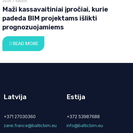
2026 7 sausio
Maži kassavaitiniai įpročiai, kurie
padeda BIM projektams išlikti
prognozuojamiems
READ MORE
Latvija
Estija
+371 27030360
+372 53987688
zane.france@balticbim.eu
info@balticbim.eu