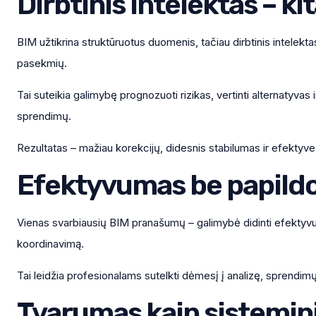
Dirbtinis intelektas – k
BIM užtikrina struktūruotus duomenis, tačiau dirbtinis intelekta
pasekmių.
Tai suteikia galimybę prognozuoti rizikas, vertinti alternatyvas
sprendimų.
Rezultatas – mažiau korekcijų, didesnis stabilumas ir efektyve
Efektyvumas be papild
Vienas svarbiausių BIM pranašumų – galimybė didinti efektyvum
koordinavimą.
Tai leidžia profesionalams sutelkti dėmesį į analizę, sprendim
Tvarumas kaip sistemini