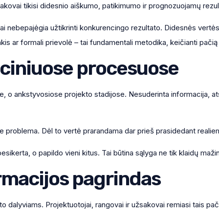
kovai tikisi didesnio aiškumo, patikimumo ir prognozuojamų rezul
ai nebepajėgia užtikrinti konkurencingo rezultato. Didesnės vertė
nkis ar formali prievolė – tai fundamentali metodika, keičianti pačią
iciniuose procesuose
, o ankstyvosiose projekto stadijose. Nesuderinta informacija, atski
ine problema. Dėl to vertė prarandama dar prieš prasidedant reali
kerta, o papildo vieni kitus. Tai būtina sąlyga ne tik klaidų maži
rmacijos pagrindas
o dalyviams. Projektuotojai, rangovai ir užsakovai remiasi tais pač