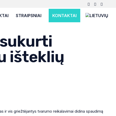
KTAI
STRAIPSNIAI
KONTAKTAI
 sukurti
 išteklių
as ir vis griežtėjantys tvarumo reikalavimai didina spaudimą