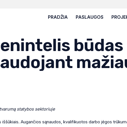
PRADŽIA
PASLAUGOS
PROJE
ienintelis būdas
audojant mažiau
 tvarumą statybos sektoriuje
is iššūkiais. Augančios sąnaudos, kvalifikuotos darbo jėgos trūkum