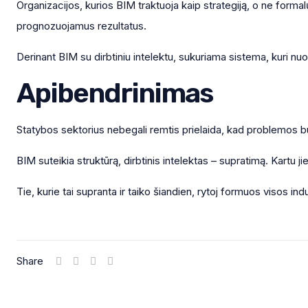
Organizacijos, kurios BIM traktuoja kaip strategiją, o ne formalų
prognozuojamus rezultatus.
Derinant BIM su dirbtiniu intelektu, sukuriama sistema, kuri nu
Apibendrinimas
Statybos sektorius nebegali remtis prielaida, kad problemos bus
BIM suteikia struktūrą, dirbtinis intelektas – supratimą. Kartu j
Tie, kurie tai supranta ir taiko šiandien, rytoj formuos visos ind
Share