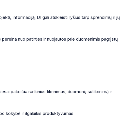
ktų informaciją, DI gali atskleisti ryšius tarp sprendimų ir jų
as pereina nuo patirties ir nuojautos prie duomenimis pagrįstų
ai pakeičia rankinius tikrinimus, duomenų sutikrinimą ir
bo kokybė ir ilgalaikis produktyvumas.