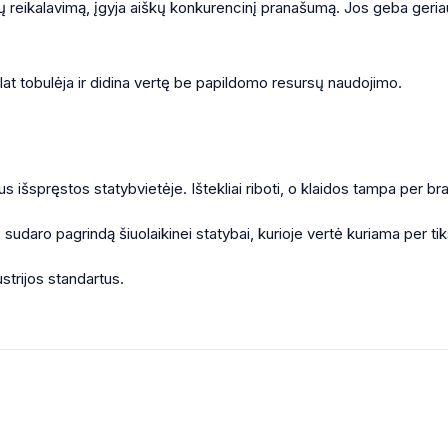
 reikalavimą, įgyja aiškų konkurencinį pranašumą. Jos geba geriau vald
olat tobulėja ir didina vertę be papildomo resursų naudojimo.
 išspręstos statybvietėje. Ištekliai riboti, o klaidos tampa per br
ie sudaro pagrindą šiuolaikinei statybai, kurioje vertė kuriama per ti
ustrijos standartus.