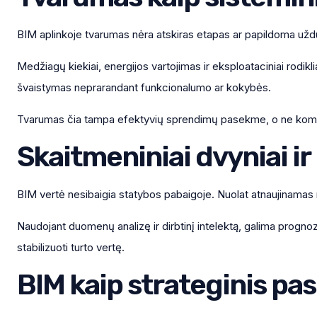
BIM aplinkoje tvarumas nėra atskiras etapas ar papildoma užduo
Medžiagų kiekiai, energijos vartojimas ir eksploataciniai rodik
švaistymas neprarandant funkcionalumo ar kokybės.
Tvarumas čia tampa efektyvių sprendimų pasekme, o ne kom
Skaitmeniniai dvyniai ir 
BIM vertė nesibaigia statybos pabaigoje. Nuolat atnaujinamas 
Naudojant duomenų analizę ir dirbtinį intelektą, galima prognozuo
stabilizuoti turto vertę.
BIM kaip strateginis pa