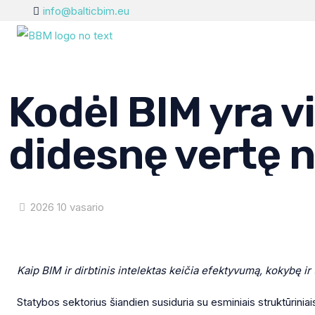
info@balticbim.eu
Kodėl BIM yra v
didesnę vertę n
2026 10 vasario
Kaip BIM ir dirbtinis intelektas keičia efektyvumą, kokybę ir
Statybos sektorius šiandien susiduria su esminiais struktūrinia