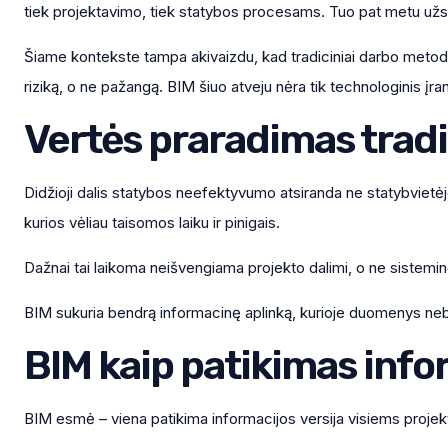
tiek projektavimo, tiek statybos procesams. Tuo pat metu užsa
Šiame kontekste tampa akivaizdu, kad tradiciniai darbo metod
riziką, o ne pažangą. BIM šiuo atveju nėra tik technologinis įra
Vertės praradimas trad
Didžioji dalis statybos neefektyvumo atsiranda ne statybvietėje
kurios vėliau taisomos laiku ir pinigais.
Dažnai tai laikoma neišvengiama projekto dalimi, o ne sistem
BIM sukuria bendrą informacinę aplinką, kurioje duomenys nebesi
BIM kaip patikimas info
BIM esmė – viena patikima informacijos versija visiems projekt