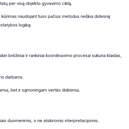
tatų per visą objekto gyvavimo ciklą.
s kūrimas naudojant tuos pačius metodus reiškia didesnę
 statybos logiką.
ri brėžiniai ir rankiniai koordinavimo procesai sukuria klaidas,
ems darbams.
nimui, bet ir sąmoningam vertės didinimui.
iais duomenimis, o ne atskiromis interpretacijomis.