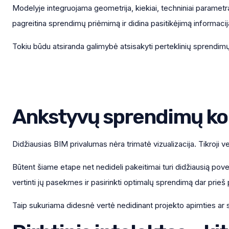
Modelyje integruojama geometrija, kiekiai, techniniai parametrai
pagreitina sprendimų priėmimą ir didina pasitikėjimą informacij
Tokiu būdu atsiranda galimybė atsisakyti perteklinių sprendimų, k
Ankstyvų sprendimų kok
Didžiausias BIM privalumas nėra trimatė vizualizacija. Tikroji 
Būtent šiame etape net nedideli pakeitimai turi didžiausią pov
vertinti jų pasekmes ir pasirinkti optimalų sprendimą dar prieš 
Taip sukuriama didesnė vertė nedidinant projekto apimties ar