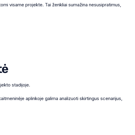
matomi visame projekte. Tai ženkliai sumažina nesusipratimus,
tė
jekto stadijoje.
itmeninėje aplinkoje galima analizuoti skirtingus scenarijus,