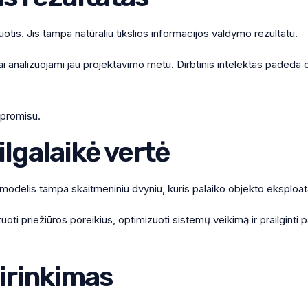
tis. Jis tampa natūraliu tikslios informacijos valdymo rezultatu.
liai analizuojami jau projektavimo metu. Dirbtinis intelektas padeda
promisu.
ilgalaikė vertė
modelis tampa skaitmeniniu dvyniu, kuris palaiko objekto eksploata
ti priežiūros poreikius, optimizuoti sistemų veikimą ir prailginti pa
sirinkimas