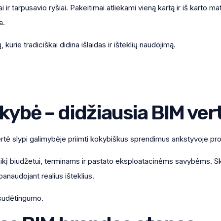
 ir tarpusavio ryšiai. Pakeitimai atliekami vieną kartą ir iš karto 
a.
urie tradiciškai didina išlaidas ir išteklių naudojimą.
ybė – didžiausia BIM ver
vertė slypi galimybėje priimti kokybiškus sprendimus ankstyvoje pro
eikį biudžetui, terminams ir pastato eksploatacinėms savybėms. Ska
panaudojant realius išteklius.
 sudėtingumo.