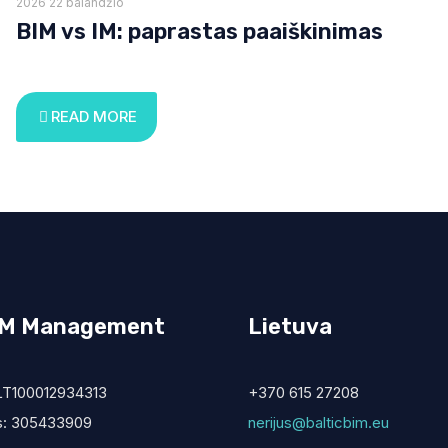
2026 22 balandžio
BIM vs IM: paprastas paaiškinimas
READ MORE
BIM Management
Lietuva
LT100012934313
+370 615 27208
s: 305433909
nerijus@balticbim.eu